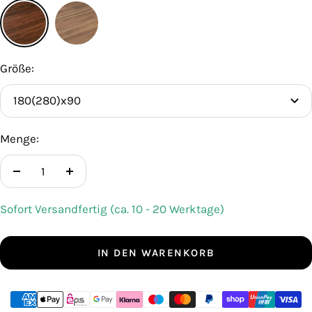
nougatfarben
stonefarben
Größe:
180(280)x90
Menge:
Menge
Menge
verringern
erhöhen
Sofort Versandfertig (ca. 10 - 20 Werktage)
IN DEN WARENKORB