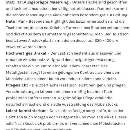
Stabilität.
Ausgeprägte Maserung
– Unsere Tische sind geschliffen
und lackiert, ansonsten aber völlig naturbelassen. Dadurch kommt
die schöne Maserung des Akazienholzes besonders gut zur Geltung.
Natur Pur
– Besonderes Highlight des Esszimmertisches sind die
Tischkanten, die den natürlichen Formen eines Baumes entsprechen
und direkt aus dem Baumstamm geschnitten wurden. Der Holztisch
besitzt zwei Ansteckplatten mit denen dieser auf 320 x 100 cm
erweitert werden kann.
Hochwertiges Unikat
– Der Esstisch besteht aus massiven und
robusten Akazienholz. Aufgrund der einzigartigen Maserung
erhalten Sie ein Unikat mit individuellem Charakter. Das
Metallgestell sorgt für einen gelungenen Kontrast, welcher dem
Massivholztisch einen Hauch von industriellem Look verleiht.
Pflegeleicht
– Die Oberfläche lässt sich leicht reinigen und pflegen.
Verschmutzungen können mit einem mäßig feuchten Tuch
problemlos entfernt werden. Regelmäßige Pflege erhält die
natürliche Frische und die edle Ausstrahlung des Möbelstücks.
Leicht kombinierbar
– Das zeitlose Design sorgt dafür, dass der
Holztisch auch morgen noch zeitgemäß und modisch wirkt. Dieser
edle Tisch lässt sich problemlos mit verschiedenen Möbelstücken
und Einrichtungsstilen kombinieren.