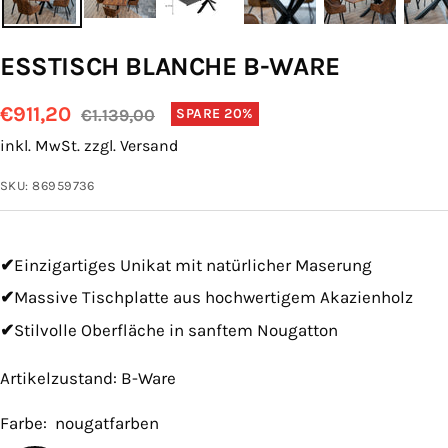
ESSTISCH BLANCHE B-WARE
Angebotspreis
€911,20
Regulärer
€1.139,00
SPARE 20%
Preis
inkl. MwSt. zzgl. Versand
SKU:
86959736
✔
Einzigartiges Unikat mit natürlicher Maserung
✔
Massive Tischplatte aus hochwertigem Akazienholz
✔
Stilvolle Oberfläche in sanftem Nougatton
Artikelzustand:
B-Ware
Farbe:
nougatfarben