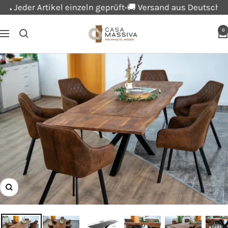
Direkt
 Jeder Artikel einzeln geprüft
🚚 Versand aus Deutschland
zum
Casa
0
Inhalt
Navigation
Massiva
Zoom